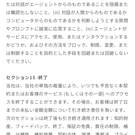
たは対話がエージェントからのものであることを隠蔽また
は難読化しないこと、(iii) 対話が人間からのものであるか
コンピュータからのものであるかを判断しようとする質問
やプロンプトに誠実に応答すること、(iv) エージェントが
サービスにアクセス、使用、またはインタラクションする
かどうか、およびその方法をブロック、制限、変更、また
は制御することを目的とした手段を回避または回避しない
でください。
セクション15 -終了
当社は、当社の単独の裁量により、いつでも予告なく本契
約またはお客様のサービス (もしくはその一部) へのアクセ
スを終了することができます。その場合、お客様は終了日
までの未払い金額全額について引き続き責任を負います。
次のセクションは終了後も引き続き適用されます：知的財
産、フィードバック、終了、保証の免責、責任の制限、補
償、分離性、権利放棄。契約全体、譲渡、準拠法、プライ