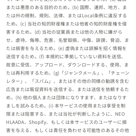
または悪意のある目的のため。(b) 国際、連邦、地方、ま
たは州の規制、規則、法律、またはLocal条例に違反する
ため。(c) 当社の知的財産権または他者の知的財産権を侵
害するため。(d) 当社の従業員または他の人物に嫌がら
せ、虐待、侮辱、危害、名誉毀損、中傷、誹謗、脅迫、ま
たは損害を与えるため。(e) 虚偽または誤解を招く情報を
送信するため。(f) 本規約に準拠していない資料を送信、
故意に受信、アップロード、ダウンロードする、使用、ま
たは再利用するため。(g)「ジャンクメール」、「チェーン
レター」、「スパム」、またはその他の同様の勧誘を含む
広告または販促資料を送信する、または送信を依頼するた
め。(h) 他の個人または団体になりすます、またはなりす
ましを試みるため。(i) 本サービスの使用または享受を制
限または阻害する、または当社が判断したように、NEO
HLAADA、Shopify、もしくは本サービスのユーザーに損
害を与える、もしくは責任を負わせる可能性のあるその他